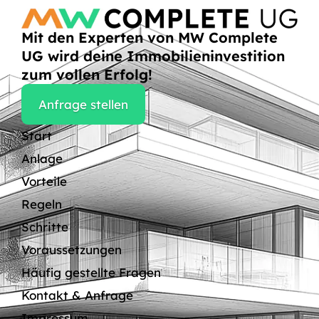
Mit den Experten von MW Complete
UG wird deine Immobilieninvestition
zum vollen Erfolg!
Anfrage stellen
Start
Anlage
Vorteile
Regeln
Schritte
Voraussetzungen
Häufig gestellte Fragen
Kontakt & Anfrage
Impressum