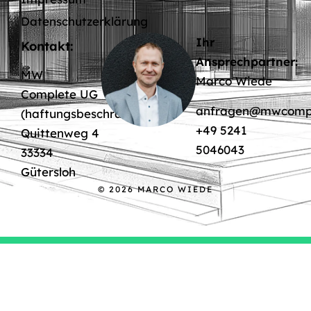
Datenschutzerklärung
Ihr
Kontakt:
Ansprechpartner:
MW
Marco Wiede
Complete UG
anfragen@mwcompl
(haftungsbeschränkt)
+49 5241
Quittenweg 4
5046043
33334
Gütersloh
© 2026 MARCO WIEDE